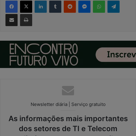
Facebook
X
Linkedin
Tumblr
Reddit
Messenger
WhatsApp
Telegram
Compartilhar via e-mail
Imprimir
Newsletter diária | Serviço gratuito
As informações mais importantes
dos setores de TI e Telecom