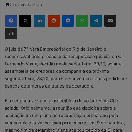
a
2 minutos de leitura
n
Facebook
X
Linkedin
Reddit
Messenger
WhatsApp
Telegram
Compartilhar via e-mail
d
e
Imprimir
u
m
e
O juiz da 7ª Vara Empresarial do Rio de Janeiro e
-
responsável pelo processo da recuperação judicial da Oi,
m
Fernando Viana, decidiu nesta sexta-feira, 20/10, adiar a
a
assembleia de credores da companhia da próxima
i
segunda-feira, 23/10, para 6 de novembro, após pedido de
l
bancos detentores de títulos da operadora.
É a segunda vez que a assembleia de credores da Oi é
adiada. Originalmente, a reunião que decidirá sobre a
aceitação de um plano de recuperação preparado pela
companhia estava marcada para ocorrer em 9 de outubro,
mas no fim de setembro Viana aceitou pedido da Oi para