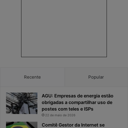
e
o
n
d
h
e
a
r
e
e
a
s
p
p
r
o
i
s
v
t
a
a
c
v
Recente
Popular
i
i
d
r
a
o
AGU: Empresas de energia estão
d
u
e
o
obrigadas a compartilhar uso de
f
p
postes com teles e ISPs
i
r
22 de maio de 2026
c
i
Comitê Gestor da Internet se
a
n