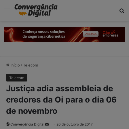
modal-check
Menu
P
Início
/
Telecom
Telecom
Justiça adia assembleia de
credores da Oi para o dia 06
de novembro
Convergência Digital
M
20 de outubro de 2017