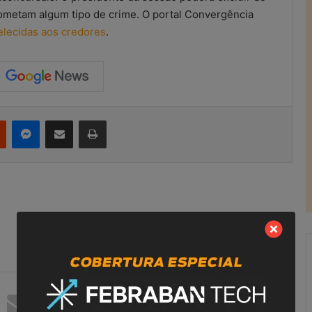
ometam algum tipo de crime. O portal Convergência
belecidas aos credores
.
Reddit
Messenger
Compartilhar via e-mail
Imprimir
R
e