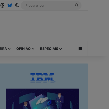
ube
SS
Threads
Bluesky
Switch skin
Procurar
por
Barra Lateral
EIRA
OPINIÃO
ESPECIAIS