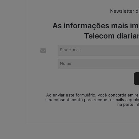
a
t
Newsletter di
s
A
As informações mais imp
5 de maio de 2026
p
WhatsApp nos e
Telecom diaria
p
contábeis: sol
n
ou risco operac
o
s
e
s
c
r
i
t
Ao enviar este formulário, você concorda em r
seu consentimento para receber e-mails a qual
ó
na parte in
r
i
o
s
c