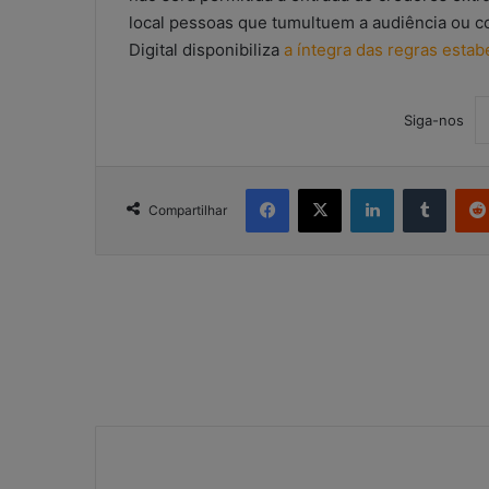
local pessoas que tumultuem a audiência ou c
Digital disponibiliza
a íntegra das regras esta
Siga-nos
Facebook
X
Linkedin
Tumblr
Compartilhar
W
h