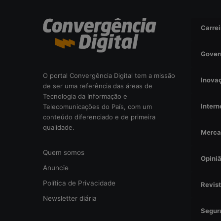
i
s
Carrei
a
d
a
Gover
o
u
O portal Convergência Digital tem a missão
Inova
r
de ser uma referência das áreas de
i
Tecnologia da Informação e
s
Intern
Telecomunicações do País, com um
c
conteúdo diferenciado e de primeira
o
qualidade.
Merca
o
p
Quem somos
e
Opini
r
Anuncie
a
Política de Privacidade
Revis
c
i
Newsletter diária
o
Segur
n