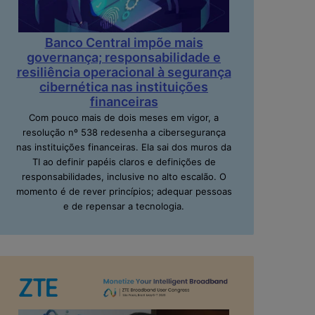
Banco Central impõe mais
governança; responsabilidade e
resiliência operacional à segurança
cibernética nas instituições
financeiras
Com pouco mais de dois meses em vigor, a
resolução nº 538 redesenha a cibersegurança
nas instituições financeiras. Ela sai dos muros da
TI ao definir papéis claros e definições de
responsabilidades, inclusive no alto escalão. O
momento é de rever princípios; adequar pessoas
e de repensar a tecnologia.