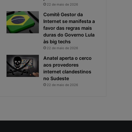
i
s
22 de maio de 2026
v
t
a
a
Comitê Gestor da
c
v
Internet se manifesta a
i
i
favor das regras mais
d
r
duras do Governo Lula
a
o
às big techs
d
u
22 de maio de 2026
e
o
f
p
Anatel aperta o cerco
i
r
aos provedores
c
i
internet clandestinos
a
n
no Sudeste
e
c
22 de maio de 2026
x
i
p
p
o
a
s
l
t
r
a
i
s
c