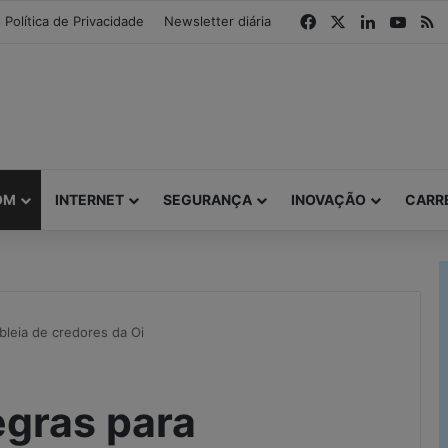
modal-check
Facebook
X
Linkedin
YouT
R
Política de Privacidade
Newsletter diária
OM
INTERNET
SEGURANÇA
INOVAÇÃO
CARR
bleia de credores da Oi
egras para