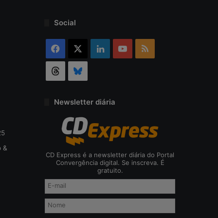
o
d
Social
a
c
Facebook
X
Linkedin
YouTube
RSS
i
b
Threads
Bluesky
e
r
s
e
Newsletter diária
g
u
r
25
a
o &
n
CD Express é a newsletter diária do Portal
ç
Convergência digital. Se inscreva. É
gratuito.
a