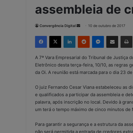
assembleia de c
Convergência Digital
M
10 de outubro de 2017
a
Facebook
X
Linkedin
Reddit
Messenger
Compartilhar via e-mail
Imp
n
d
e
A 7ª Vara Empresarial do Tribunal de Justiça d
u
Eletrônico desta terça-feira, 10/10, as regras
m
da Oi. A reunião está marcada para o dia 23 de
e
-
O juiz Fernando Cesar Viana estabeleceu as di
m
e qualificados a participar da assembleia e d
a
palavra, após inscrição no local. Devido à gr
i
um terá o tempo máximo de cinco minutos de f
l
Para garantir a segurança e a estrutura da as
não será permitida a entrada de credores extr