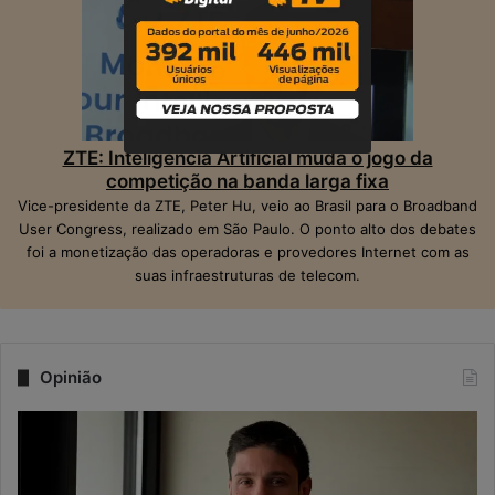
ZTE: Inteligência Artificial muda o jogo da
competição na banda larga fixa
Vice-presidente da ZTE, Peter Hu, veio ao Brasil para o Broadband
User Congress, realizado em São Paulo. O ponto alto dos debates
foi a monetização das operadoras e provedores Internet com as
suas infraestruturas de telecom.
Opinião
Q
N
u
a
a
e
n
r