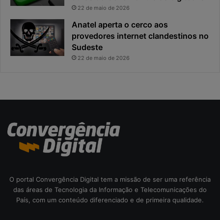
a
a
22 de maio de 2026
c
v
Anatel aperta o cerco aos
i
i
provedores internet clandestinos no
d
r
Sudeste
a
o
d
u
22 de maio de 2026
e
o
f
p
i
r
c
i
a
n
e
c
x
i
p
p
o
a
s
l
t
r
O portal Convergência Digital tem a missão de ser uma referência
a
i
das áreas de Tecnologia da Informação e Telecomunicações do
s
País, com um conteúdo diferenciado e de primeira qualidade.
c
o