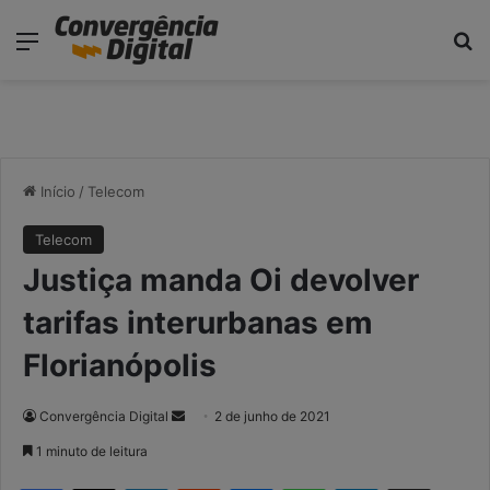
modal-check
Menu
P
Início
/
Telecom
Telecom
Justiça manda Oi devolver
tarifas interurbanas em
Florianópolis
Convergência Digital
M
2 de junho de 2021
a
1 minuto de leitura
n
Facebook
X
Linkedin
Reddit
Messenger
WhatsApp
Telegram
Compartilhar via e-mail