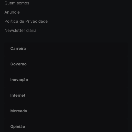
d
Quem somos
a
Anuncie
c
i
Política de Privacidade
b
Newsletter diária
e
r
s
Carreira
e
g
u
Governo
r
a
Inovação
n
ç
a
Internet
Mercado
Opinião