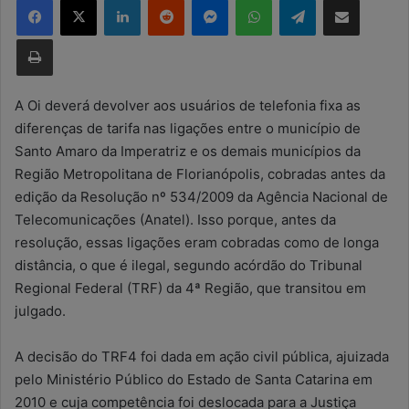
d
e
Imprimir
u
m
e
A Oi deverá devolver aos usuários de telefonia fixa as
-
diferenças de tarifa nas ligações entre o município de
m
Santo Amaro da Imperatriz e os demais municípios da
a
Região Metropolitana de Florianópolis, cobradas antes da
i
edição da Resolução nº 534/2009 da Agência Nacional de
l
Telecomunicações (Anatel). Isso porque, antes da
resolução, essas ligações eram cobradas como de longa
distância, o que é ilegal, segundo acórdão do Tribunal
Regional Federal (TRF) da 4ª Região, que transitou em
julgado.
A decisão do TRF4 foi dada em ação civil pública, ajuizada
pelo Ministério Público do Estado de Santa Catarina em
2010 e cuja competência foi deslocada para a Justiça