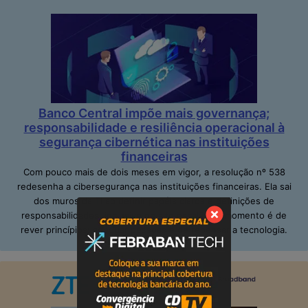
Banco Central impõe mais governança;
responsabilidade e resiliência operacional à
segurança cibernética nas instituições
financeiras
Com pouco mais de dois meses em vigor, a resolução nº 538
redesenha a cibersegurança nas instituições financeiras. Ela sai
dos muros da TI ao definir papéis claros e definições de
responsabilidades, inclusive no alto escalão. O momento é de
rever princípios; adequar pessoas e de repensar a tecnologia.