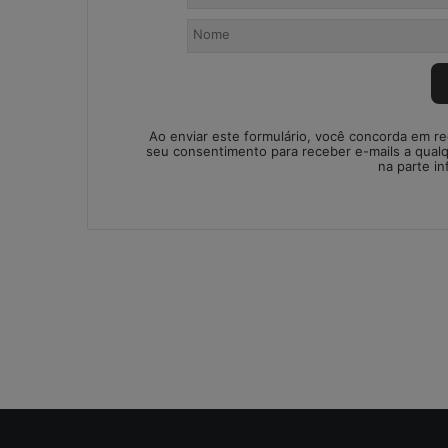
o
n
t
á
b
e
i
Ao enviar este formulário, você concorda em r
s
seu consentimento para receber e-mails a qual
na parte in
:
s
o
l
u
ç
ã
o
i
m
p
r
o
v