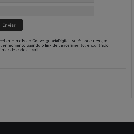
r
e
g
u
l
a
r
eceber e-mails do ConvergenciaDigital. Você pode revogar
i
quer momento usando o link de cancelamento, encontrado
ferior de cada e-mail.
d
a
d
e
s
n
o
S
C
M