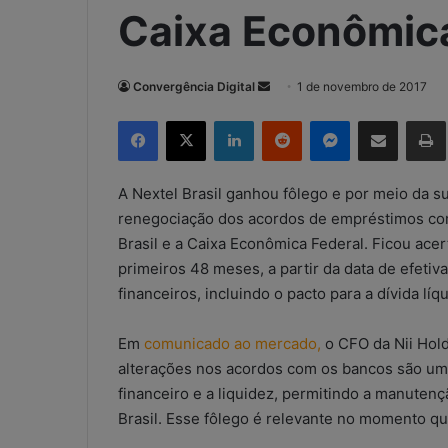
Caixa Econômica
Convergência Digital
M
1 de novembro de 2017
a
Facebook
X
Linkedin
Reddit
Messenger
Compartilhar via e-mail
Imp
n
d
e
A Nextel Brasil ganhou fôlego e por meio da s
u
renegociação dos acordos de empréstimos co
m
Brasil e a Caixa Econômica Federal. Ficou ace
e
primeiros 48 meses, a partir da data de efetiv
-
financeiros, incluindo o pacto para a dívida líq
m
a
Em
comunicado ao mercado,
o CFO da Nii Hol
i
alterações nos acordos com os bancos são um
l
financeiro e a liquidez, permitindo a manuten
Brasil. Esse fôlego é relevante no momento qu