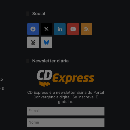
o
d
Social
a
c
Facebook
X
Linkedin
YouTube
RSS
i
b
Threads
Bluesky
e
r
s
e
Newsletter diária
g
u
r
25
a
o &
n
CD Express é a newsletter diária do Portal
ç
Convergência digital. Se inscreva. É
gratuito.
a