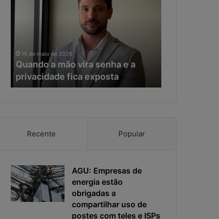
a
e
n
r
d
a
o
d
11 de maio de 20
a
a
Na era da IA
15 de maio de 2026
m
I
Quando a mão vira senha e a
resposta vir
ã
A
privacidade fica exposta
da ciberseg
o
,
v
o
i
t
r
e
a
m
s
p
Recente
Popular
e
o
n
d
h
e
a
AGU: Empresas de
r
e
e
energia estão
a
s
obrigadas a
p
p
compartilhar uso de
r
o
postes com teles e ISPs