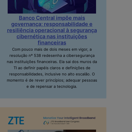
Banco Central impõe mais
governança; responsabilidade e
resiliência operacional à segurança
cibernética nas instituições
financeiras
Com pouco mais de dois meses em vigor, a
resolução nº 538 redesenha a cibersegurança
nas instituições financeiras. Ela sai dos muros da
TI ao definir papéis claros e definições de
responsabilidades, inclusive no alto escalão. O
momento é de rever princípios; adequar pessoas
e de repensar a tecnologia.