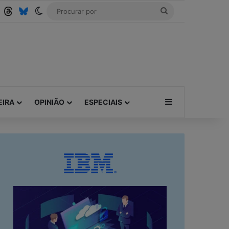
Tube
RSS
Threads
Bluesky
Switch skin
Procurar
por
Barra Lateral
EIRA
OPINIÃO
ESPECIAIS