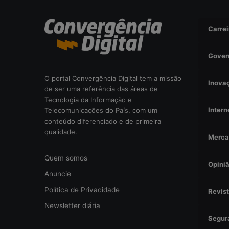
i
s
Carrei
a
d
a
Gover
o
u
O portal Convergência Digital tem a missão
Inova
r
de ser uma referência das áreas de
i
Tecnologia da Informação e
s
Intern
Telecomunicações do País, com um
c
conteúdo diferenciado e de primeira
o
qualidade.
Merca
o
p
Quem somos
e
Opini
r
Anuncie
a
Política de Privacidade
Revis
c
i
Newsletter diária
o
Segur
n