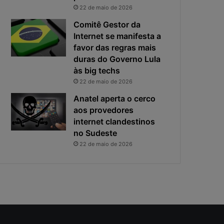
i
s
22 de maio de 2026
v
t
a
a
Comitê Gestor da
c
v
Internet se manifesta a
i
i
favor das regras mais
d
r
duras do Governo Lula
a
o
às big techs
d
u
22 de maio de 2026
e
o
f
p
Anatel aperta o cerco
i
r
aos provedores
c
i
internet clandestinos
a
n
no Sudeste
e
c
22 de maio de 2026
x
i
p
p
o
a
s
l
t
r
a
i
s
c