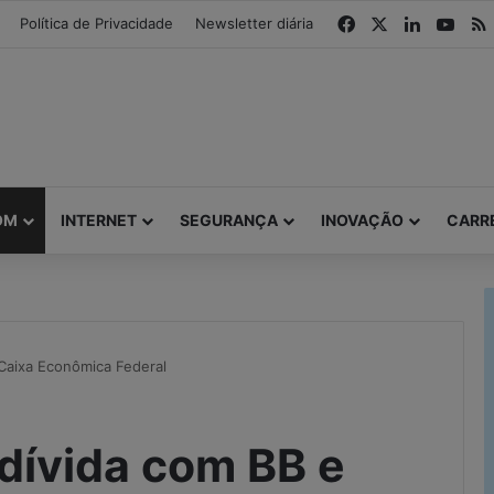
modal-check
Facebook
X
Linkedin
You
Política de Privacidade
Newsletter diária
OM
INTERNET
SEGURANÇA
INOVAÇÃO
CARR
 Caixa Econômica Federal
 dívida com BB e