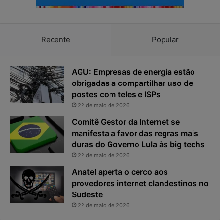
i
s
v
t
a
a
c
v
Recente
Popular
i
i
d
r
a
o
AGU: Empresas de energia estão
d
u
obrigadas a compartilhar uso de
e
o
postes com teles e ISPs
f
p
i
r
22 de maio de 2026
c
i
Comitê Gestor da Internet se
a
n
manifesta a favor das regras mais
e
c
duras do Governo Lula às big techs
x
i
22 de maio de 2026
p
p
o
a
Anatel aperta o cerco aos
s
l
provedores internet clandestinos no
t
r
Sudeste
a
i
22 de maio de 2026
s
c