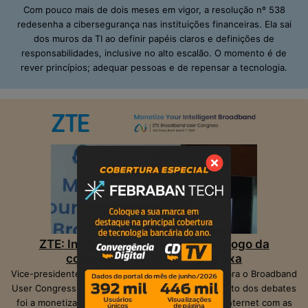
Com pouco mais de dois meses em vigor, a resolução nº 538
redesenha a cibersegurança nas instituições financeiras. Ela sai
dos muros da TI ao definir papéis claros e definições de
responsabilidades, inclusive no alto escalão. O momento é de
rever princípios; adequar pessoas e de repensar a tecnologia.
ZTE: Inteligência Artificial muda o jogo da
competição na banda larga fixa
Vice-presidente da ZTE, Peter Hu, veio ao Brasil para o Broadband
User Congress, realizado em São Paulo. O ponto alto dos debates
foi a monetização das operadoras e provedores Internet com as