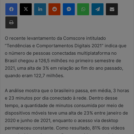
Facebook
X
Linkedin
Reddit
Messenger
WhatsApp
Telegram
Compartilhar via e-mail
d
e
Imprimir
u
m
e
O recente levantamento da Comscore intitulado
-
“Tendências e Comportamentos Digitais 2021” indica que
m
o número de pessoas conectadas multiplataforma no
a
Brasil chegou a 126,5 milhões no primeiro semestre de
i
2021, uma alta de 3% em relação ao fim do ano passado,
l
quando eram 122,7 milhões.
A análise mostra que o brasileiro passa, em média, 3 horas
e 23 minutos por dia conectado à rede. Dentro desse
tempo, a quantidade de minutos consumida por meio de
dispositivos móveis teve uma alta de 23% entre janeiro de
2020 e junho de 2021, enquanto o acesso via desktop
permaneceu constante. Como resultado, 81% dos vídeos