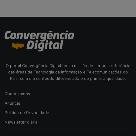
o
d
a
c
i
b
e
r
s
e
O portal Convergência Digital tem a missão de ser uma referência
g
das áreas de Tecnologia da Informação e Telecomunicações do
u
País, com um conteúdo diferenciado e de primeira qualidade.
r
a
Quem somos
n
ç
Anuncie
a
Política de Privacidade
Newsletter diária