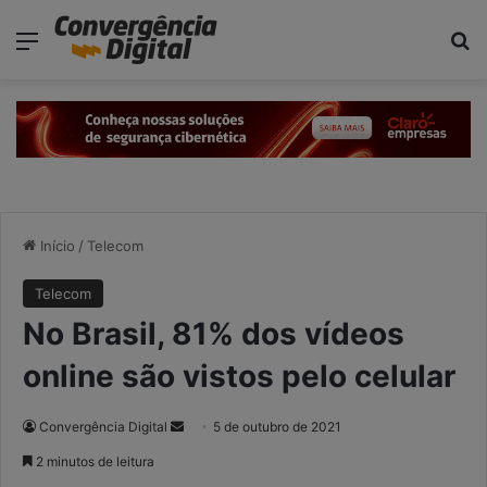
modal-check
Menu
P
Início
/
Telecom
Telecom
No Brasil, 81% dos vídeos
online são vistos pelo celular
Convergência Digital
M
5 de outubro de 2021
a
2 minutos de leitura
n