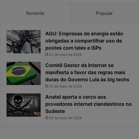
a
a
c
v
Recente
Popular
i
i
d
r
a
o
AGU: Empresas de energia estão
d
u
e
o
obrigadas a compartilhar uso de
f
p
postes com teles e ISPs
i
r
22 de maio de 2026
c
i
Comitê Gestor da Internet se
a
n
manifesta a favor das regras mais
e
c
x
duras do Governo Lula às big techs
i
p
p
22 de maio de 2026
o
a
Anatel aperta o cerco aos
s
l
provedores internet clandestinos no
t
r
Sudeste
a
i
s
22 de maio de 2026
c
o
d