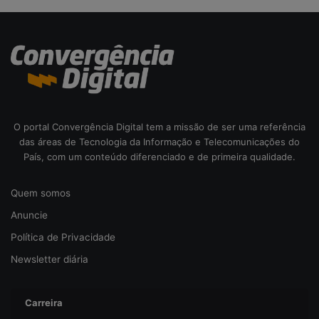
a
c
i
b
e
r
s
e
O portal Convergência Digital tem a missão de ser uma referência
g
das áreas de Tecnologia da Informação e Telecomunicações do
u
País, com um conteúdo diferenciado e de primeira qualidade.
r
a
n
Quem somos
ç
Anuncie
a
Política de Privacidade
Newsletter diária
Carreira