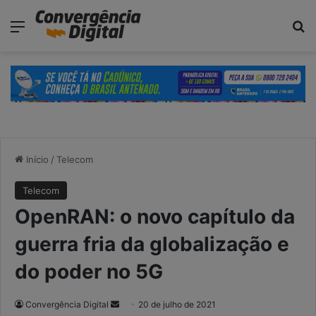
modal-check
Menu
P
Início
/
Telecom
Telecom
OpenRAN: o novo capítulo da
guerra fria da globalização e
do poder no 5G
Convergência Digital
M
20 de julho de 2021