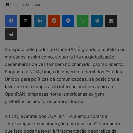
a
1 minuto de leitura
n
Facebook
X
Linkedin
Reddit
Messenger
WhatsApp
Telegram
Compartilhar via e-mail
d
e
Imprimir
u
m
e
A disputa pelo poder do OpenRAN é grande e mobiliza os
-
mercados, assim como, a guerra fria da globalização
m
desembarca de vez também no chamado ‘padrão aberto’.
a
Enquanto a NTIA, braço do governo federal dos Estados
i
Unidos para políticas de comunicações, se posiciona a
l
favor de uma cooperação internacional em apoio ao
OpenRAN, empresas norte-americanas exigem
preferÊncias aos fornecedores locais.
À FCC, a Anatel dos EUA, a NTIA alertou contra a
“intervenção ou manipulação por governos”, afirmando
que isso poderia levar à “fragmentação geográfica da