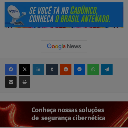
Facebook
X
Linkedin
Tumblr
Reddit
Messenger
WhatsApp
Telegram
Compartilhar via e-mail
Imprimir