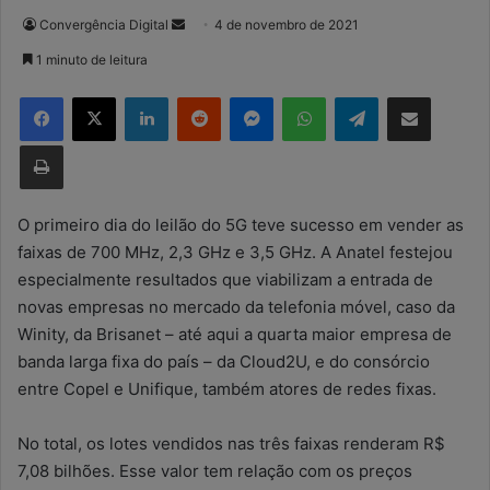
Convergência Digital
M
4 de novembro de 2021
a
1 minuto de leitura
n
Facebook
X
Linkedin
Reddit
Messenger
WhatsApp
Telegram
Compartilhar via e-mail
d
e
Imprimir
u
m
e
O primeiro dia do leilão do 5G teve sucesso em vender as
-
faixas de 700 MHz, 2,3 GHz e 3,5 GHz. A Anatel festejou
m
especialmente resultados que viabilizam a entrada de
a
novas empresas no mercado da telefonia móvel, caso da
i
Winity, da Brisanet – até aqui a quarta maior empresa de
l
banda larga fixa do país – da Cloud2U, e do consórcio
entre Copel e Unifique, também atores de redes fixas.
No total, os lotes vendidos nas três faixas renderam R$
7,08 bilhões. Esse valor tem relação com os preços