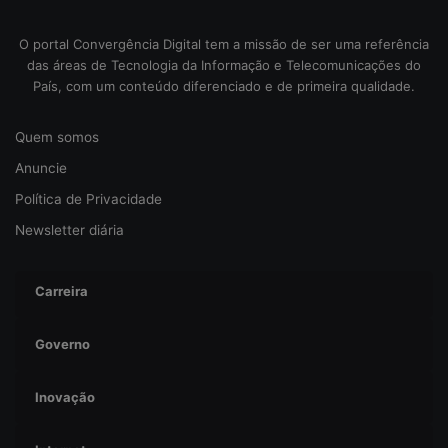
s
e
O portal Convergência Digital tem a missão de ser uma referência
g
das áreas de Tecnologia da Informação e Telecomunicações do
u
País, com um conteúdo diferenciado e de primeira qualidade.
r
a
Quem somos
n
ç
Anuncie
a
Política de Privacidade
Newsletter diária
Carreira
Governo
Inovação