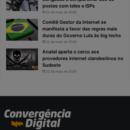
postes com teles e ISPs
f
p
i
r
22 de maio de 2026
c
i
Comitê Gestor da Internet se
a
n
manifesta a favor das regras mais
e
c
duras do Governo Lula às big techs
x
i
22 de maio de 2026
p
p
o
a
Anatel aperta o cerco aos
s
l
provedores internet clandestinos no
t
r
Sudeste
a
i
22 de maio de 2026
s
c
o
d
a
c
i
b
e
r