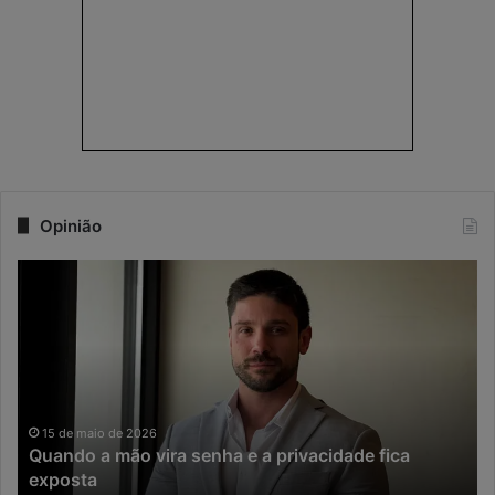
Opinião
Q
N
u
a
a
e
n
r
d
a
o
d
a
a
m
I
15 de maio de 2026
Quando a mão vira senha e a privacidade fica
ã
A
exposta
o
,