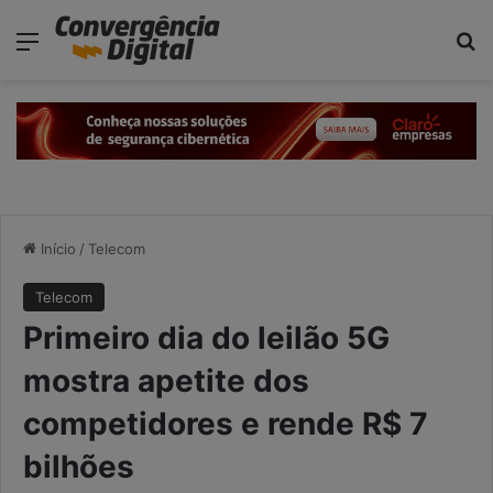
modal-check
Menu
P
Início
/
Telecom
Telecom
Primeiro dia do leilão 5G
mostra apetite dos
competidores e rende R$ 7
bilhões