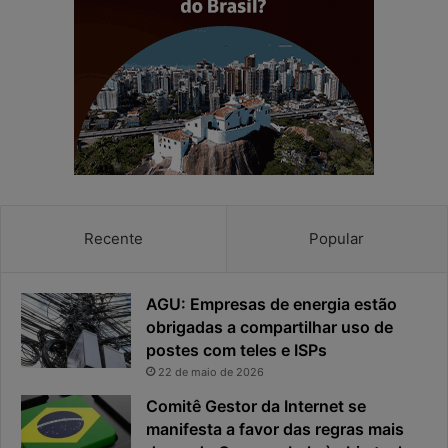
n
d
h
e
a
r
e
e
a
s
p
p
r
o
i
s
v
t
a
a
c
v
Recente
Popular
i
i
d
r
a
o
AGU: Empresas de energia estão
d
u
obrigadas a compartilhar uso de
e
o
postes com teles e ISPs
f
p
i
r
22 de maio de 2026
c
i
Comitê Gestor da Internet se
a
n
manifesta a favor das regras mais
e
c