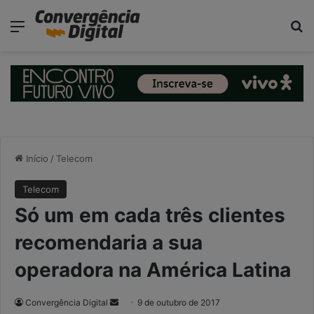
modal-check
Menu
P
Início
/
Telecom
Telecom
Só um em cada três clientes
recomendaria a sua
operadora na América Latina
Convergência Digital
M
9 de outubro de 2017