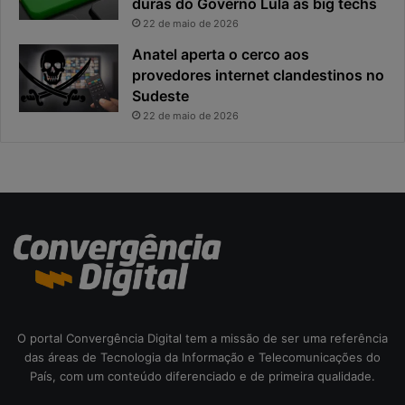
duras do Governo Lula às big techs
x
i
22 de maio de 2026
p
p
o
a
Anatel aperta o cerco aos
s
l
provedores internet clandestinos no
t
r
Sudeste
a
i
22 de maio de 2026
s
c
o
d
a
c
i
b
e
r
s
e
O portal Convergência Digital tem a missão de ser uma referência
g
das áreas de Tecnologia da Informação e Telecomunicações do
u
País, com um conteúdo diferenciado e de primeira qualidade.
r