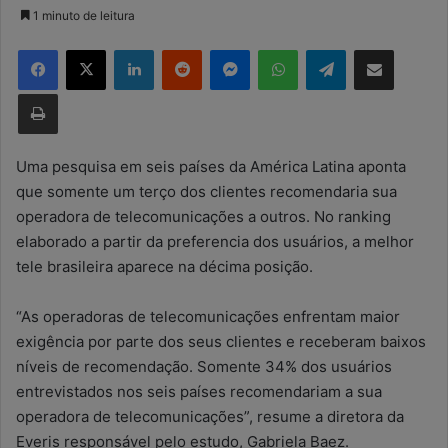
a
1 minuto de leitura
n
Facebook
X
Linkedin
Reddit
Messenger
WhatsApp
Telegram
Compartilhar via e-mail
d
e
Imprimir
u
m
e
Uma pesquisa em seis países da América Latina aponta
-
que somente um terço dos clientes recomendaria sua
m
operadora de telecomunicações a outros. No ranking
a
elaborado a partir da preferencia dos usuários, a melhor
i
tele brasileira aparece na décima posição.
l
“As operadoras de telecomunicações enfrentam maior
exigência por parte dos seus clientes e receberam baixos
níveis de recomendação. Somente 34% dos usuários
entrevistados nos seis países recomendariam a sua
operadora de telecomunicações”, resume a diretora da
Everis responsável pelo estudo, Gabriela Baez.