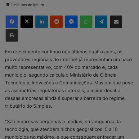
a
2 minutos de leitura
n
Facebook
X
Linkedin
Reddit
Messenger
WhatsApp
Telegram
Compartilhar via e-mail
d
e
Imprimir
u
m
e
Em crescimento contínuo nos últimos quatro anos, os
-
provedores regionais de internet já representam um naco
m
muito representativo, com 40% do mercado e, cada
a
município, segundo calcula o Ministério de Ciência,
i
Tecnologia, Inovações e Comunicações. Mas em que pese
l
as assimetrias regulatórias setoriais, o maior desafio
dessas empresas ainda é superar a barreira do regime
tributário do Simples.
“São empresas pequenas e médias, na vanguarda da
tecnologia, que atendem nichos geográficos, 5 a 10
municípios no máximo, e que conseguem entregar um