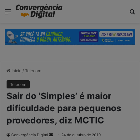
modal-check
Menu
P
Início
/
Telecom
Telecom
Sair do ‘Simples’ é maior
dificuldade para pequenos
provedores, diz MCTIC
Convergência Digital
M
24 de outubro de 2019