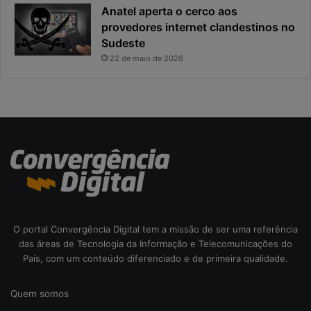
o
a
Anatel aperta o cerco aos
s
l
provedores internet clandestinos no
t
r
Sudeste
a
i
22 de maio de 2026
s
c
o
d
a
c
i
b
e
r
s
e
O portal Convergência Digital tem a missão de ser uma referência
g
das áreas de Tecnologia da Informação e Telecomunicações do
u
País, com um conteúdo diferenciado e de primeira qualidade.
r
a
Quem somos
n
ç