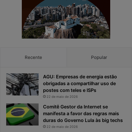
a
r
e
e
a
s
p
p
r
o
i
s
v
t
a
a
c
v
Recente
Popular
i
i
d
r
a
o
AGU: Empresas de energia estão
d
u
obrigadas a compartilhar uso de
e
o
postes com teles e ISPs
f
p
i
r
22 de maio de 2026
c
i
Comitê Gestor da Internet se
a
n
manifesta a favor das regras mais
e
c
duras do Governo Lula às big techs
x
i
22 de maio de 2026
p
p