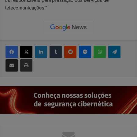
os responsáveis pela prestação dos serviços de
telecomunicações.”
Facebook
X
Linkedin
Tumblr
Reddit
Messenger
WhatsApp
Telegram
Compartilhar via e-mail
Imprimir