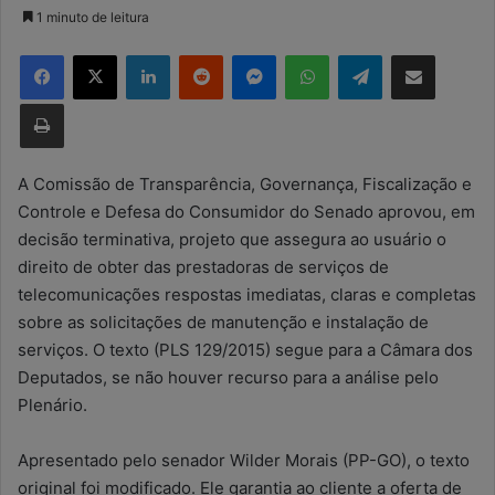
a
1 minuto de leitura
n
Facebook
X
Linkedin
Reddit
Messenger
WhatsApp
Telegram
Compartilhar via e-mail
d
e
Imprimir
u
m
e
A Comissão de Transparência, Governança, Fiscalização e
-
Controle e Defesa do Consumidor do Senado aprovou, em
m
decisão terminativa, projeto que assegura ao usuário o
a
direito de obter das prestadoras de serviços de
i
telecomunicações respostas imediatas, claras e completas
l
sobre as solicitações de manutenção e instalação de
serviços. O texto (PLS 129/2015) segue para a Câmara dos
Deputados, se não houver recurso para a análise pelo
Plenário.
Apresentado pelo senador Wilder Morais (PP-GO), o texto
original foi modificado. Ele garantia ao cliente a oferta de