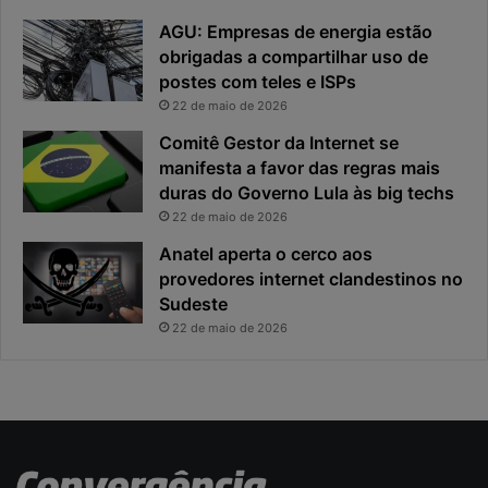
a
o
AGU: Empresas de energia estão
d
u
obrigadas a compartilhar uso de
e
o
postes com teles e ISPs
f
p
i
r
22 de maio de 2026
c
i
Comitê Gestor da Internet se
a
n
manifesta a favor das regras mais
e
c
duras do Governo Lula às big techs
x
i
22 de maio de 2026
p
p
o
a
Anatel aperta o cerco aos
s
l
provedores internet clandestinos no
t
r
Sudeste
a
i
22 de maio de 2026
s
c
o
d
a
c
i