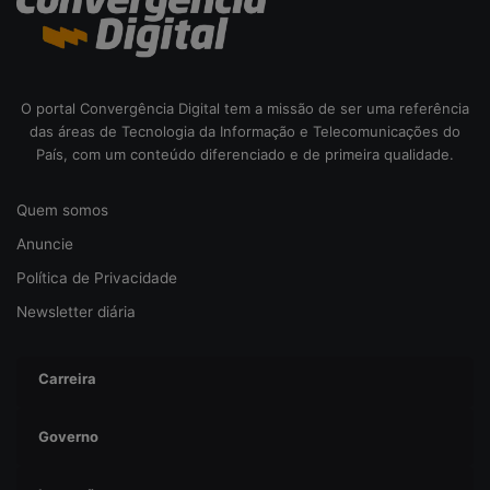
b
e
r
s
e
O portal Convergência Digital tem a missão de ser uma referência
g
das áreas de Tecnologia da Informação e Telecomunicações do
u
País, com um conteúdo diferenciado e de primeira qualidade.
r
a
Quem somos
n
ç
Anuncie
a
Política de Privacidade
Newsletter diária
Carreira
Governo