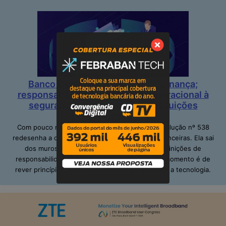
Banco Central impõe mais governança;
responsabilidade e resiliência operacional à
segurança cibernética nas instituições
financeiras
Com pouco mais de dois meses em vigor, a resolução nº 538
redesenha a cibersegurança nas instituições financeiras. Ela sai
dos muros da TI ao definir papéis claros e definições de
responsabilidades, inclusive no alto escalão. O momento é de
rever princípios; adequar pessoas e de repensar a tecnologia.