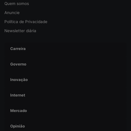
d
Quem somos
a
Anuncie
c
i
Política de Privacidade
b
Newsletter diária
e
r
s
Carreira
e
g
u
Governo
r
a
Inovação
n
ç
a
Internet
Mercado
Opinião