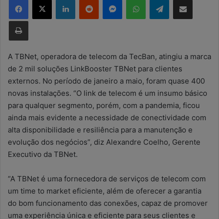
d
e
Imprimir
u
m
e
A TBNet, operadora de telecom da TecBan, atingiu a marca
-
de 2 mil soluções LinkBooster TBNet para clientes
m
externos. No período de janeiro a maio, foram quase 400
a
novas instalações. “O link de telecom é um insumo básico
i
para qualquer segmento, porém, com a pandemia, ficou
l
ainda mais evidente a necessidade de conectividade com
alta disponibilidade e resiliência para a manutenção e
evolução dos negócios”, diz Alexandre Coelho, Gerente
Executivo da TBNet.
“A TBNet é uma fornecedora de serviços de telecom com
um time to market eficiente, além de oferecer a garantia
do bom funcionamento das conexões, capaz de promover
uma experiência única e eficiente para seus clientes e