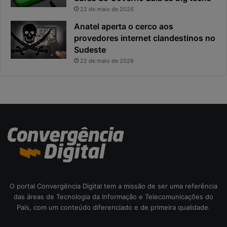
a
a
22 de maio de 2026
c
v
Anatel aperta o cerco aos
i
i
provedores internet clandestinos no
d
r
Sudeste
a
o
d
u
22 de maio de 2026
e
o
f
p
i
r
c
i
a
n
e
c
x
i
p
p
o
a
s
l
t
r
O portal Convergência Digital tem a missão de ser uma referência
a
i
das áreas de Tecnologia da Informação e Telecomunicações do
s
País, com um conteúdo diferenciado e de primeira qualidade.
c
o