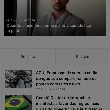
d
a
o
d
a
a
m
I
15 de maio de 2026
Quando a mão vira senha e a privacidade fica
ã
A
exposta
o
,
v
o
i
t
r
e
a
m
Recente
Popular
s
p
e
o
n
d
h
e
AGU: Empresas de energia estão
a
r
obrigadas a compartilhar uso de
e
e
postes com teles e ISPs
a
s
22 de maio de 2026
p
p
Comitê Gestor da Internet se
r
o
i
manifesta a favor das regras mais
s
v
t
duras do Governo Lula às big techs