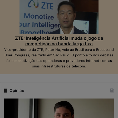
ZTE: Inteligência Artificial muda o jogo da
competição na banda larga fixa
Vice-presidente da ZTE, Peter Hu, veio ao Brasil para o Broadband
User Congress, realizado em São Paulo. O ponto alto dos debates
foi a monetização das operadoras e provedores Internet com as
suas infraestruturas de telecom.
Opinião
Q
N
u
a
a
e
n
r