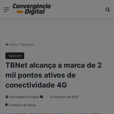
modal-check
Menu
P
Início
/
Telecom
Telecom
TBNet alcança a marca de 2
mil pontos ativos de
conectividade 4G
Convergência Digital
M
22 de junho de 2021
a
2 minutos de leitura
n
Facebook
X
Linkedin
Reddit
Messenger
WhatsApp
Telegram
Compartilhar via e-mail