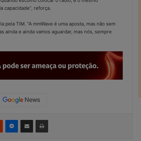
“Quando escolho colocar o rádio, é o mesmo
a capacidade”, reforça.
ela pela TIM. “A mmWave é uma aposta, mas não sem
as ainda e ainda vamos aguardar, mas nós, sempre
Reddit
Messenger
Compartilhar via e-mail
Imprimir