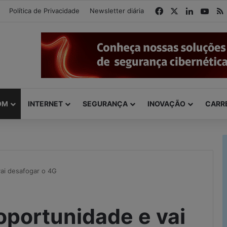
modal-check
Facebook
X
Linkedin
You
Política de Privacidade
Newsletter diária
OM
INTERNET
SEGURANÇA
INOVAÇÃO
CARR
vai desafogar o 4G
oportunidade e vai