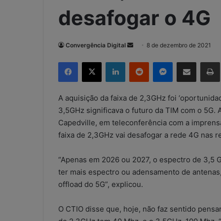
desafogar o 4G
Convergência Digital
M
8 de dezembro de 2021
a
Facebook
X
Linkedin
Reddit
Messenger
Compartilhar via e-mail
Imp
n
d
e
A aquisição da faixa de 2,3GHz foi ‘oportunida
u
3,5GHz significava o futuro da TIM com o 5G. 
m
Capedville, em teleconferência com a imprensa
e
faixa de 2,3GHz vai desafogar a rede 4G nas re
-
m
“Apenas em 2026 ou 2027, o espectro de 3,5 G
a
ter mais espectro ou adensamento de antenas,
i
offload do 5G”, explicou.
l
O CTIO disse que, hoje, não faz sentido pensar