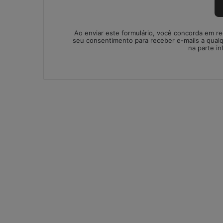
s
e
s
Ao enviar este formulário, você concorda em r
c
seu consentimento para receber e-mails a qual
na parte in
r
i
t
ó
r
i
o
s
c
o
n
t
á
b
e
i
s