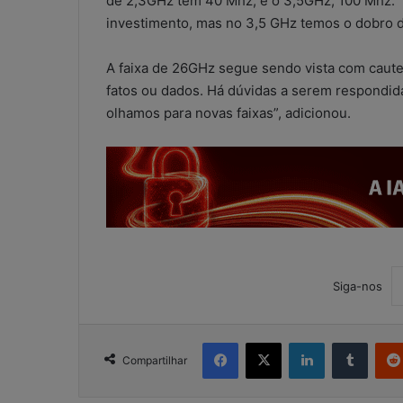
de 2,3GHz tem 40 Mhz, e o 3,5GHz, 100 Mhz. 
investimento, mas no 3,5 GHz temos o dobro d
A faixa de 26GHz segue sendo vista com caut
fatos ou dados. Há dúvidas a serem respondid
olhamos para novas faixas”, adicionou.
Siga-nos
Facebook
X
Linkedin
Tumblr
Compartilhar