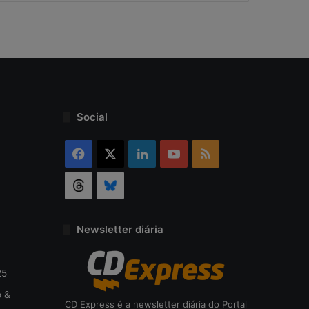
r
s
e
g
u
r
a
n
Social
ç
a
Facebook
X
Linkedin
YouTube
RSS
Threads
Bluesky
Newsletter diária
25
o &
CD Express é a newsletter diária do Portal