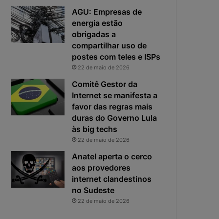
e
o
AGU: Empresas de
f
p
energia estão
i
r
obrigadas a
c
i
compartilhar uso de
a
n
e
postes com teles e ISPs
c
x
i
22 de maio de 2026
p
p
Comitê Gestor da
o
a
Internet se manifesta a
s
l
favor das regras mais
t
r
duras do Governo Lula
a
i
s
às big techs
c
22 de maio de 2026
o
Anatel aperta o cerco
d
aos provedores
a
internet clandestinos
c
no Sudeste
i
b
22 de maio de 2026
e