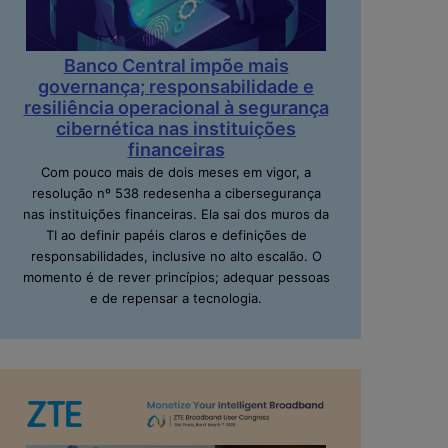
Banco Central impõe mais
governança; responsabilidade e
resiliência operacional à segurança
cibernética nas instituições
financeiras
Com pouco mais de dois meses em vigor, a
resolução nº 538 redesenha a cibersegurança
nas instituições financeiras. Ela sai dos muros da
TI ao definir papéis claros e definições de
responsabilidades, inclusive no alto escalão. O
momento é de rever princípios; adequar pessoas
e de repensar a tecnologia.