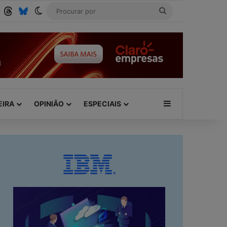
Tube
RSS
Threads
Bluesky
Switch skin
Procurar
por
Barra Lateral
EIRA
OPINIÃO
ESPECIAIS