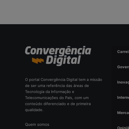
r
i
s
c
o
o
p
e
r
Carrei
a
c
Gover
i
o
n
O portal Convergência Digital tem a missão
Inova
a
de ser uma referência das áreas de
l
Tecnologia da Informação e
?
Intern
Telecomunicações do País, com um
conteúdo diferenciado e de primeira
qualidade.
Merca
Quem somos
Opini