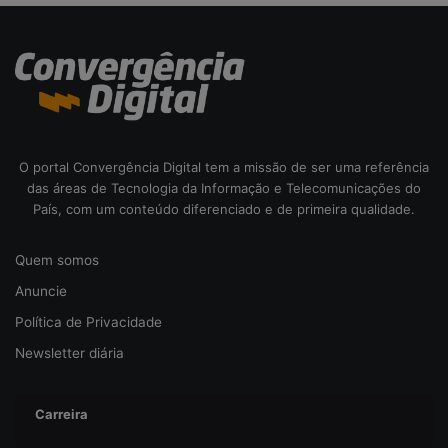
a
c
i
b
e
r
s
e
O portal Convergência Digital tem a missão de ser uma referência
g
das áreas de Tecnologia da Informação e Telecomunicações do
u
País, com um conteúdo diferenciado e de primeira qualidade.
r
a
n
Quem somos
ç
Anuncie
a
Política de Privacidade
Newsletter diária
Carreira