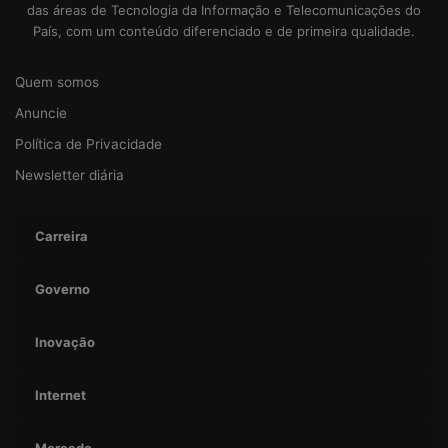
g
das áreas de Tecnologia da Informação e Telecomunicações do
u
País, com um conteúdo diferenciado e de primeira qualidade.
r
a
Quem somos
n
ç
Anuncie
a
Política de Privacidade
Newsletter diária
Carreira
Governo
Inovação
Internet