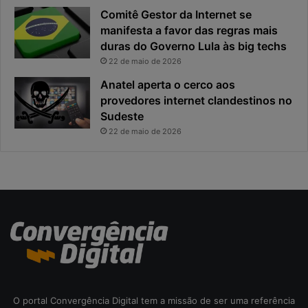
c
i
Comitê Gestor da Internet se
a
n
manifesta a favor das regras mais
e
c
duras do Governo Lula às big techs
x
i
22 de maio de 2026
p
p
o
a
Anatel aperta o cerco aos
s
l
provedores internet clandestinos no
t
r
Sudeste
a
i
22 de maio de 2026
s
c
o
d
a
c
i
b
e
r
s
e
O portal Convergência Digital tem a missão de ser uma referência