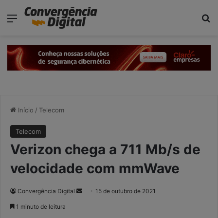
modal-check
Menu
P
Início
/
Telecom
Telecom
Verizon chega a 711 Mb/s de
velocidade com mmWave
Convergência Digital
M
15 de outubro de 2021
a
1 minuto de leitura
n