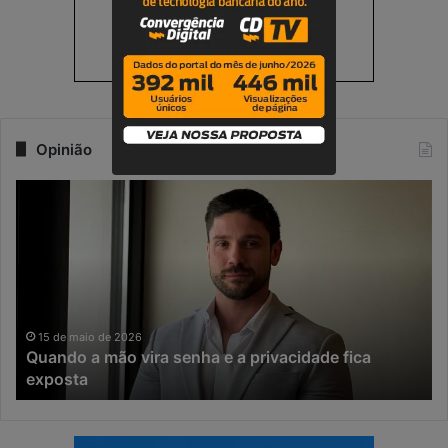
Opinião
Q
N
u
a
a
e
n
r
d
a
o
d
a
a
m
I
15 de maio de 2026
Quando a mão vira senha e a privacidade fica
ã
A
exposta
o
,
v
o
i
t
r
e