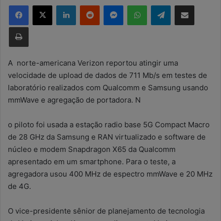
Facebook
X
Linkedin
Reddit
Messenger
WhatsApp
Telegram
Compartilhar via e-mail
d
e
Imprimir
u
m
e
A norte-americana Verizon reportou atingir uma
-
velocidade de upload de dados de 711 Mb/s em testes de
m
laboratório realizados com Qualcomm e Samsung usando
a
mmWave e agregação de portadora. N
i
l
o piloto foi usada a estação radio base 5G Compact Macro
de 28 GHz da Samsung e RAN virtualizado e software de
núcleo e modem Snapdragon X65 da Qualcomm
apresentado em um smartphone. Para o teste, a
agregadora usou 400 MHz de espectro mmWave e 20 MHz
de 4G.
O vice-presidente sênior de planejamento de tecnologia