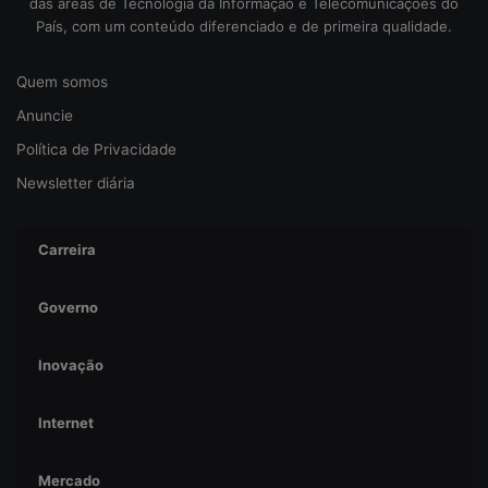
das áreas de Tecnologia da Informação e Telecomunicações do
u
País, com um conteúdo diferenciado e de primeira qualidade.
r
a
Quem somos
n
ç
Anuncie
a
Política de Privacidade
Newsletter diária
Carreira
Governo
Inovação
Internet
Mercado