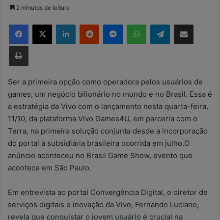
a
2 minutos de leitura
n
Facebook
X
Linkedin
Reddit
Messenger
WhatsApp
Telegram
Compartilhar via e-mail
d
e
Imprimir
u
m
e
Ser a primeira opção como operadora pelos usuários de
-
games, um negócio bilionário no mundo e no Brasil. Essa é
m
a estratégia da Vivo com o lançamento nesta quarta-feira,
a
11/10, da plataforma Vivo Games4U, em parceria com o
i
Terra, na primeira solução conjunta desde a incorporação
l
do portal à subsidiária brasileira ocorrida em julho.O
anúncio aconteceu no Brasil Game Show, evento que
acontece em São Paulo.
Em entrevista ao portal Convergência Digital, o diretor de
serviços digitais e inovação da Vivo, Fernando Luciano,
revela que conquistar o jovem usuário é crucial na