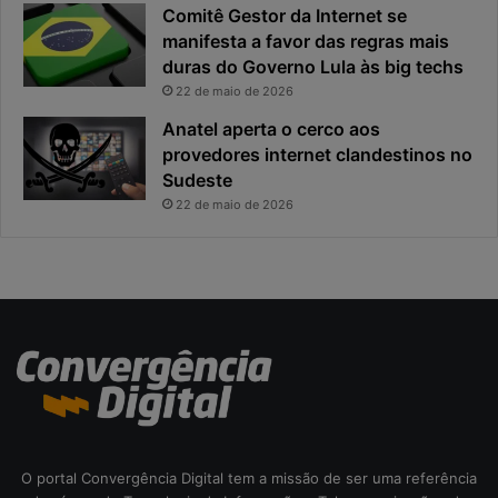
c
i
Comitê Gestor da Internet se
a
n
manifesta a favor das regras mais
e
c
duras do Governo Lula às big techs
x
i
22 de maio de 2026
p
p
o
a
Anatel aperta o cerco aos
s
l
provedores internet clandestinos no
t
r
Sudeste
a
i
22 de maio de 2026
s
c
o
d
a
c
i
b
e
r
s
e
O portal Convergência Digital tem a missão de ser uma referência
g