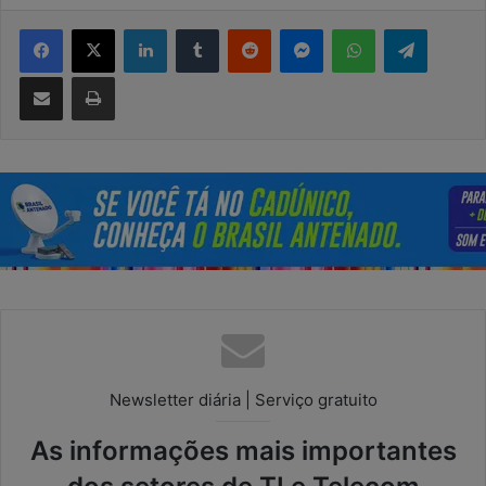
Facebook
X
Linkedin
Tumblr
Reddit
Messenger
WhatsApp
Telegram
Compartilhar via e-mail
Imprimir
Newsletter diária | Serviço gratuito
As informações mais importantes