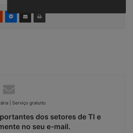
r
Reddit
Messenger
Compartilhar via e-mail
Imprimir
ária | Serviço gratuito
ortantes dos setores de TI e
mente no seu e-mail.