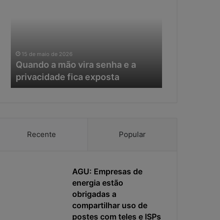
mão
da
vira
IA,
senha
o
e
tempo
11 de maio de 20
a
de
Na era da IA
15 de maio de 2026
privacidade
resposta
Quando a mão vira senha e a
resposta vir
fica
virou
privacidade fica exposta
da ciberseg
exposta
o
principal
risco
da
cibersegurança
Recente
Popular
AGU: Empresas de
energia estão
obrigadas a
compartilhar uso de
postes com teles e ISPs