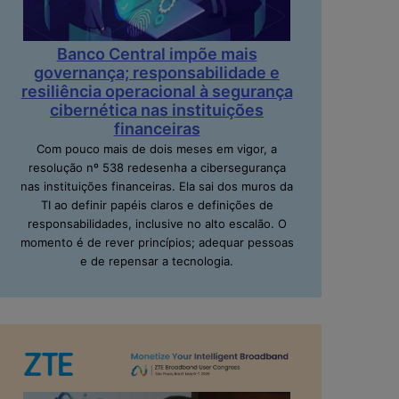
Banco Central impõe mais
governança; responsabilidade e
resiliência operacional à segurança
cibernética nas instituições
financeiras
Com pouco mais de dois meses em vigor, a
resolução nº 538 redesenha a cibersegurança
nas instituições financeiras. Ela sai dos muros da
TI ao definir papéis claros e definições de
responsabilidades, inclusive no alto escalão. O
momento é de rever princípios; adequar pessoas
e de repensar a tecnologia.