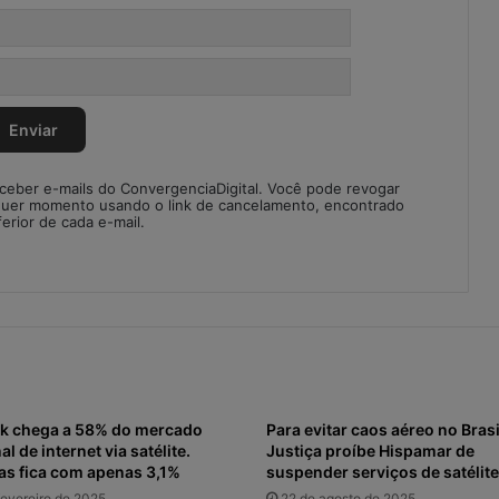
eceber e-mails do ConvergenciaDigital. Você pode revogar
quer momento usando o link de cancelamento, encontrado
ferior de cada e-mail.
nk chega a 58% do mercado
Para evitar caos aéreo no Brasi
l de internet via satélite.
Justiça proíbe Hispamar de
as fica com apenas 3,1%
suspender serviços de satélite
fevereiro de 2025
22 de agosto de 2025