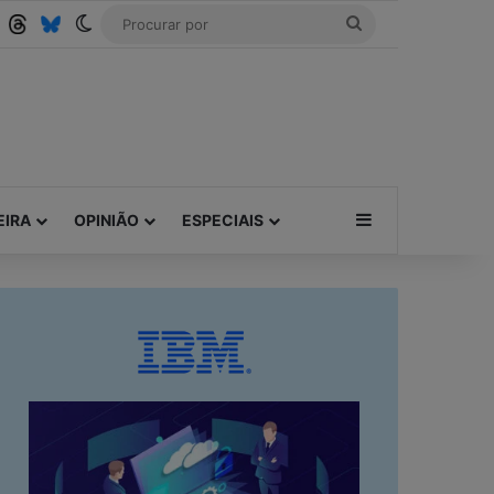
Tube
RSS
Threads
Bluesky
Switch skin
Procurar
por
Barra Lateral
EIRA
OPINIÃO
ESPECIAIS