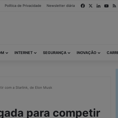
modal-check
Facebook
X
Linkedin
You
Política de Privacidade
Newsletter diária
OM
INTERNET
SEGURANÇA
INOVAÇÃO
CARR
ir com a Starlink, de Elon Musk
gada para competir