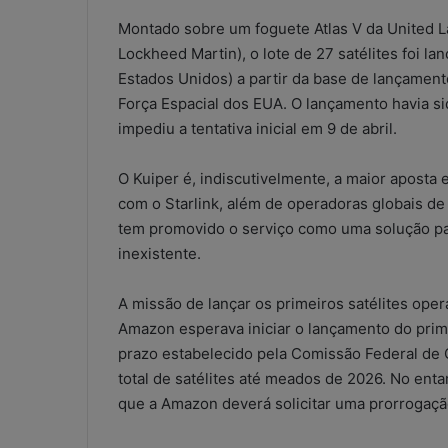
escritórios
Montado sobre um foguete Atlas V da United L
contábeis:
solução
Lockheed Martin), o lote de 27 satélites foi la
improvisada
Estados Unidos) a partir da base de lançamen
5 de maio de 2026
ou
Força Espacial dos EUA. O lançamento havia s
WhatsApp nos e
risco
impediu a tentativa inicial em 9 de abril.
contábeis: sol
operacional?
ou risco operac
O Kuiper é, indiscutivelmente, a maior apost
com o Starlink, além de operadoras globais 
tem promovido o serviço como uma solução par
inexistente.
A missão de lançar os primeiros satélites ope
Amazon esperava iniciar o lançamento do prime
prazo estabelecido pela Comissão Federal de
total de satélites até meados de 2026. No enta
que a Amazon deverá solicitar uma prorrogaçã