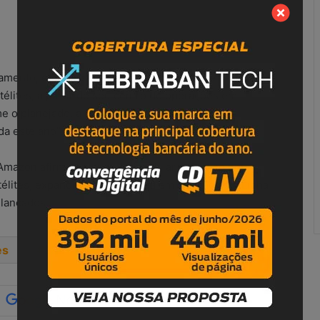
çamento, espera-se que a Amazon confirme
télites, a partir de seu centro de operações em
e o planejado, a empresa afirma que pretende
da este ano”.
azon afirmou que poderia iniciar o serviço em
élites, expandindo a cobertura em direção ao à Linha
 lançados.
es
Starlink