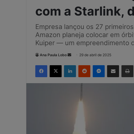
com a Starlink, 
Empresa lançou os 27 primeiros 
Amazon planeja colocar em órbit
Kuiper — um empreendimento d
Mande
Ana Paula Lobo
29 de abril de 2025
um
Facebook
X
Linkedin
Reddit
Messenger
Compartilhar via e-mail
e-
mail