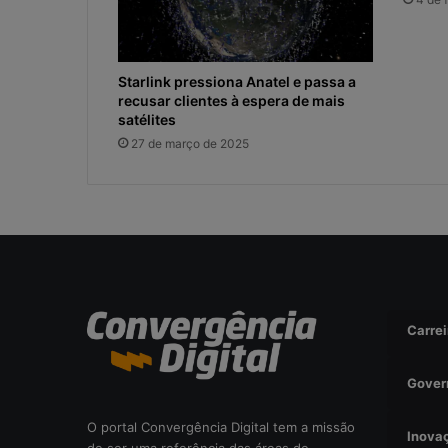
Starlink pressiona Anatel e passa a
recusar clientes à espera de mais
satélites
27 de março de 2025
Carrei
Gover
O portal Convergência Digital tem a missão
Inova
de ser uma referência das áreas de