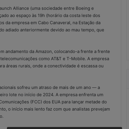
combate
aunch Alliance (uma sociedade entre Boeing e
às
irregularidades
nçado ao espaço às 19h (horário da costa leste dos
no
tos da empresa em Cabo Canaveral, na Estação da
SCM
ido adiado anteriormente devido ao mau tempo, que
scritórios
21 de maio de 2026
ução improvisada
Resultados do combate às
ional?
irregularidades no SCM
a em andamento da Amazon, colocando-a frente a frente
de telecomunicações como AT&T e T-Mobile. A empresa
a áreas rurais, onde a conectividade é escassa ou
racionais sofreu um atraso de mais de um ano — a
iro lote no início de 2024. A empresa enfrenta um
 Comunicações (FCC) dos EUA para lançar metade do
nto, o início mais lento faz com que analistas prevejam
o.