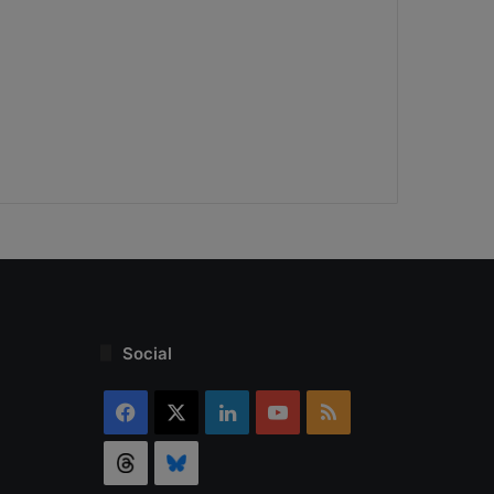
Social
Facebook
X
Linkedin
YouTube
RSS
Threads
Bluesky