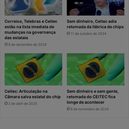
r
s
e
g
Correios, Telebras e Ceitec
Sem dinheiro, Ceitec adia
u
estão na lista imediata de
retomada da fábrica de chips
mudanças na governança
r
11 de outubro de 2024
das estatais
a
n
9 de dezembro de 2024
ç
a
Ceitec: Articulação na
Sem dinheiro e sem gente,
Câmara salva estatal do chip
retomada do CEITEC fica
longe de acontecer
2 de abril de 2025
8 de novembro de 2024