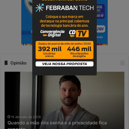
Opinião
Q
N
u
a
a
e
n
r
d
a
o
d
a
a
m
I
15 de maio de 2026
Quando a mão vira senha e a privacidade fica
ã
A
exposta
o
,