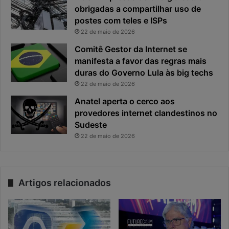
e
o
obrigadas a compartilhar uso de
f
p
postes com teles e ISPs
i
r
22 de maio de 2026
c
i
Comitê Gestor da Internet se
a
n
manifesta a favor das regras mais
e
c
x
duras do Governo Lula às big techs
i
p
p
22 de maio de 2026
o
a
Anatel aperta o cerco aos
s
l
provedores internet clandestinos no
t
r
Sudeste
a
i
s
22 de maio de 2026
c
o
d
a
Artigos relacionados
c
i
b
e