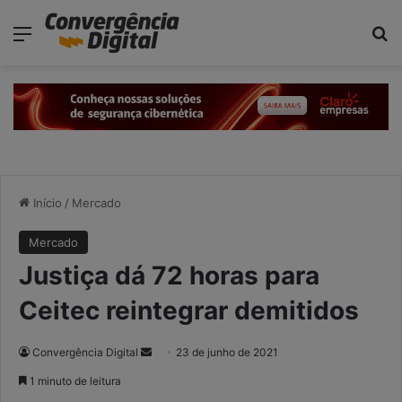
modal-check
Menu
P
Início
/
Mercado
Mercado
Justiça dá 72 horas para
Ceitec reintegrar demitidos
Convergência Digital
M
23 de junho de 2021
a
1 minuto de leitura
n