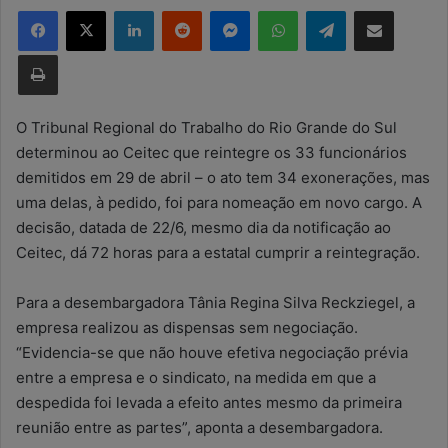
Facebook
X
Linkedin
Reddit
Messenger
WhatsApp
Telegram
Compartilhar via e-mail
d
e
Imprimir
u
m
e
O Tribunal Regional do Trabalho do Rio Grande do Sul
-
determinou ao Ceitec que reintegre os 33 funcionários
m
demitidos em 29 de abril – o ato tem 34 exonerações, mas
a
uma delas, à pedido, foi para nomeação em novo cargo. A
i
decisão, datada de 22/6, mesmo dia da notificação ao
l
Ceitec, dá 72 horas para a estatal cumprir a reintegração.
Para a desembargadora Tânia Regina Silva Reckziegel, a
empresa realizou as dispensas sem negociação.
“Evidencia-se que não houve efetiva negociação prévia
entre a empresa e o sindicato, na medida em que a
despedida foi levada a efeito antes mesmo da primeira
reunião entre as partes”, aponta a desembargadora.