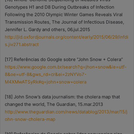
Genotypes H1 and D8 During Outbreaks of Infection
Following the 2010 Olympic Winter Games Reveals Viral
Transmission Routes, The Journal of Infectious Disease,
Jennifer L. Gardy and others, 06.jul.2015
http://jid.oxfordjournals.org/content/early/2015/06/29/infdi
s.jiv271.abstract
[17] Referências do Google sobre “John Snow + Colera”
https://www.google.com.br/search?q=jhon+snow&ie=utf-
8&oe=utf-8&gws_rd=cr&ei=2zNYVo7-
M4XMwATSyRk#q=john+snow+colera
[18] John Snow’s data journalism: the cholera map that
changed the world, The Guardian, 15.mar.2013
http://www.theguardian.com/news/datablog/2013/mar/15/j
ohn-snow-cholera-map