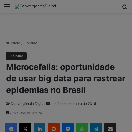
modal-check
Menu
P
Início
/
Opinião
Opinião
Microcefalia: oportunidade
de usar big data para rastrear
epidemias no Brasil
Convergência Digital
M
1 de dezembro de 2015
a
7 minutos de leitura
n
Facebook
X
Linkedin
Reddit
Messenger
WhatsApp
Telegram
Compartilhar via e-mail
d
e