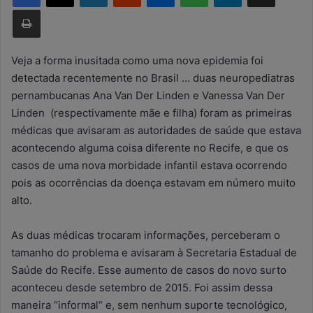
Imprimir
u
m
e
Veja a forma inusitada como uma nova epidemia foi
-
detectada recentemente no Brasil … duas neuropediatras
m
pernambucanas Ana Van Der Linden e Vanessa Van Der
a
Linden (respectivamente mãe e filha) foram as primeiras
i
médicas que avisaram as autoridades de saúde que estava
l
acontecendo alguma coisa diferente no Recife, e que os
casos de uma nova morbidade infantil estava ocorrendo
pois as ocorrências da doença estavam em número muito
alto.
As duas médicas trocaram informações, perceberam o
tamanho do problema e avisaram à Secretaria Estadual de
Saúde do Recife. Esse aumento de casos do novo surto
aconteceu desde setembro de 2015. Foi assim dessa
maneira “informal” e, sem nenhum suporte tecnológico,