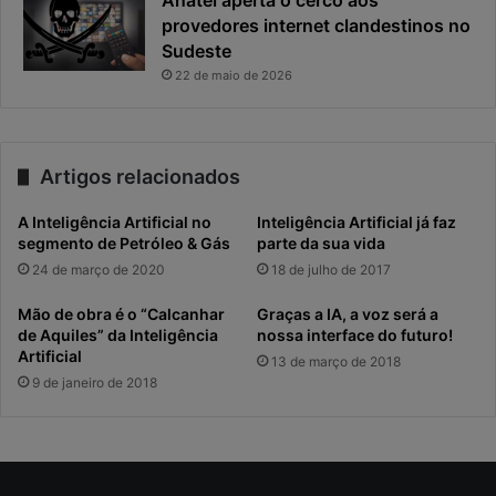
i
t
provedores internet clandestinos no
r
o
Sudeste
o
a
u
n
22 de maio de 2026
o
t
p
e
r
s
i
d
Artigos relacionados
n
a
c
g
A Inteligência Artificial no
Inteligência Artificial já faz
i
e
segmento de Petróleo & Gás
parte da sua vida
p
r
24 de março de 2020
18 de julho de 2017
a
a
l
ç
Mão de obra é o “Calcanhar
Graças a IA, a voz será a
r
ã
de Aquiles” da Inteligência
nossa interface do futuro!
i
o
Artificial
13 de março de 2018
s
d
9 de janeiro de 2018
c
e
o
r
d
e
a
c
c
e