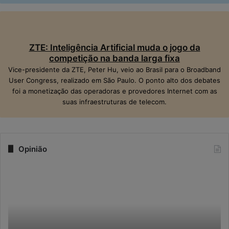
ZTE: Inteligência Artificial muda o jogo da
competição na banda larga fixa
Vice-presidente da ZTE, Peter Hu, veio ao Brasil para o Broadband
User Congress, realizado em São Paulo. O ponto alto dos debates
foi a monetização das operadoras e provedores Internet com as
suas infraestruturas de telecom.
Opinião
N
M
a
o
e
n
r
e
a
t
d
i