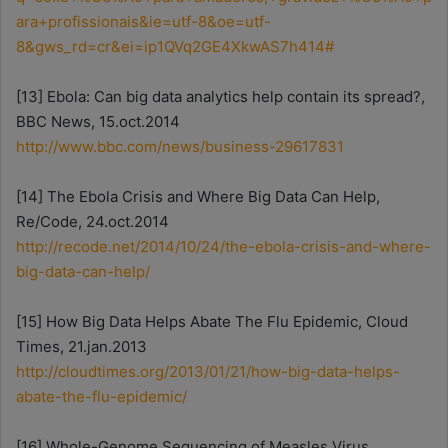
ara+profissionais&ie=utf-8&oe=utf-
8&gws_rd=cr&ei=ip1QVq2GE4XkwAS7h414#
[13] Ebola: Can big data analytics help contain its spread?,
BBC News, 15.oct.2014
http://www.bbc.com/news/business-29617831
[14] The Ebola Crisis and Where Big Data Can Help,
Re/Code, 24.oct.2014
http://recode.net/2014/10/24/the-ebola-crisis-and-where-
big-data-can-help/
[15] How Big Data Helps Abate The Flu Epidemic, Cloud
Times, 21.jan.2013
http://cloudtimes.org/2013/01/21/how-big-data-helps-
abate-the-flu-epidemic/
[16] Whole-Genome Sequencing of Measles Virus