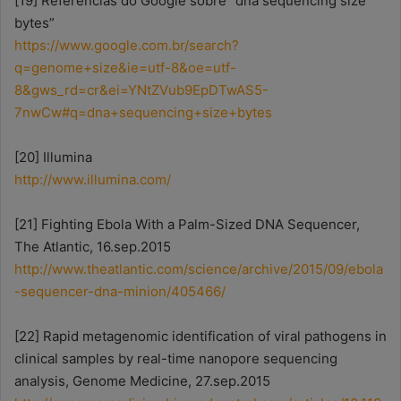
[19] Referências do Google sobre “dna sequencing size
bytes”
https://www.google.com.br/search?
q=genome+size&ie=utf-8&oe=utf-
8&gws_rd=cr&ei=YNtZVub9EpDTwAS5-
7nwCw#q=dna+sequencing+size+bytes
[20] Illumina
http://www.illumina.com/
[21] Fighting Ebola With a Palm-Sized DNA Sequencer,
The Atlantic, 16.sep.2015
http://www.theatlantic.com/science/archive/2015/09/ebola
-sequencer-dna-minion/405466/
[22] Rapid metagenomic identification of viral pathogens in
clinical samples by real-time nanopore sequencing
analysis, Genome Medicine, 27.sep.2015