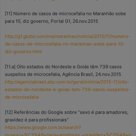
[11] Número de casos de microcefalia no Maranhão sobe
para 10, diz governo, Portal G1, 26.nov.2015
http://g1.globo.com/ma/maranhao/noticia/2015/11/numero-
de-casos-de-microcefalia-no-maranhao-sobe-para-10-
diz-governo.html
[11.a] Oito estados do Nordeste e Goiás têm 739 casos
suspeitos de microcefalia, Agência Brasil, 24.nov.2015
http://agenciabrasil.ebc.com.br/geral/noticia/2015-11/oito-
estados-do-nordeste-e-goias-tem-739-casos-suspeitos-
de-microcefalia
[12] Referências do Google sobre “sexo é para amadores,
gravidez é para profissionais”
https://www.google.com.br/search?
q=sexo+%C3%A9+para+amadores,+gravidez+%C3%A9+p