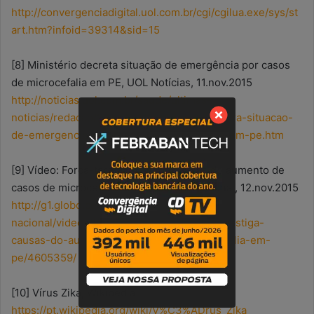
http://convergenciadigital.uol.com.br/cgi/cgilua.exe/sys/st
art.htm?infoid=39314&sid=15
[8] Ministério decreta situação de emergência por casos
de microcefalia em PE, UOL Notícias, 11.nov.2015
http://noticias.uol.com.br/saude/ultimas-
noticias/redacao/2015/11/11/ministerio-declara-situacao-
de-emergencia-em-casos-de-microcefalia-em-pe.htm
[9] Vídeo: Força-tarefa investiga causas do aumento de
casos de microcefalia em PE, Jornal Nacional, 12.nov.2015
http://g1.globo.com/jornal-
nacional/videos/t/edicoes/v/forca-tarefa-investiga-
causas-do-aumento-de-casos-de-microcefalia-em-
pe/4605359/
[10] Vírus Zika, Wikipedia
https://pt.wikipedia.org/wiki/V%C3%ADrus_Zika