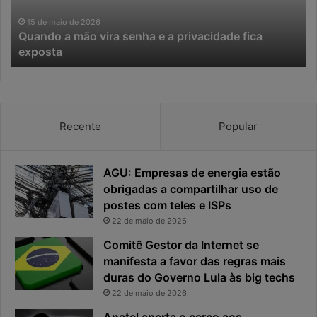
a
z
I
a
11 de maio de 2026
Na era da IA, o tempo de resposta virou o principal
A
ç
risco da cibersegurança
,
ã
o
o
t
d
e
e
m
d
Recente
Popular
p
a
o
d
d
o
e
s
AGU: Empresas de energia estão
r
c
obrigadas a compartilhar uso de
e
o
postes com teles e ISPs
s
m
22 de maio de 2026
p
e
Comitê Gestor da Internet se
o
ç
s
manifesta a favor das regras mais
a
t
m
duras do Governo Lula às big techs
a
u
22 de maio de 2026
v
i
Anatel aperta o cerco aos