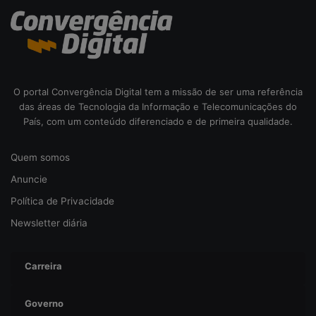
i
i
b
t
e
a
r
s
e
O portal Convergência Digital tem a missão de ser uma referência
g
das áreas de Tecnologia da Informação e Telecomunicações do
u
País, com um conteúdo diferenciado e de primeira qualidade.
r
a
Quem somos
n
ç
Anuncie
a
Política de Privacidade
Newsletter diária
Carreira
Governo