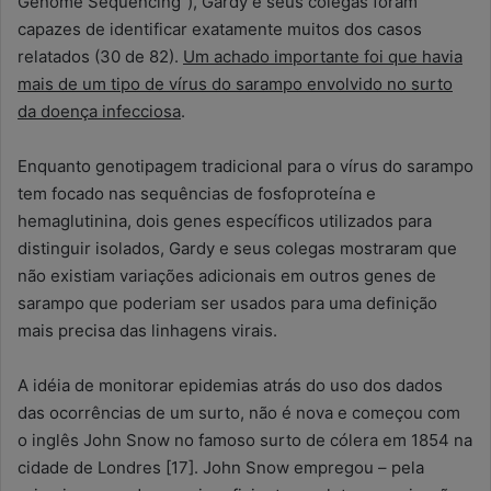
Genome Sequencing”), Gardy
e seus colegas
foram
capazes de identificar
exatamente
muitos
dos casos
relatados
(30
de 82
).
Um achado importante
foi que havia
mais de um tipo
de
vírus do sarampo
envolvido no surto
da doença infecciosa
.
Enquanto
genotipagem
tradicional
para
o
vírus do sarampo
tem focado nas
sequências
de
fosfoproteína
e
hemaglutinina
,
dois
genes específicos
utilizados para
distinguir
isolados
,
Gardy
e seus colegas
mostraram que
não
existiam
variações
adicionais
em outros genes
de
sarampo
que poderiam ser usados
para
uma definição
mais precisa das
linhagens
virais
.
A idéia de monitorar epidemias atrás do uso dos dados
das ocorrências de um surto, não é nova e começou com
o inglês John Snow no famoso surto de cólera em 1854 na
cidade de Londres [17]. John Snow empregou –
pela