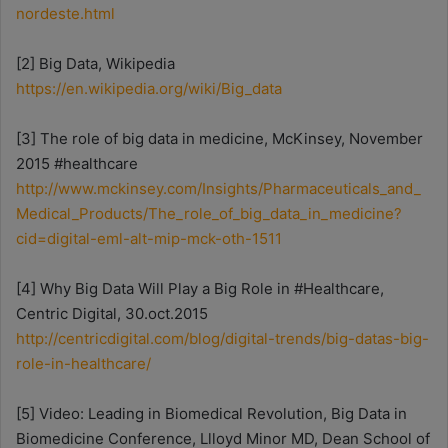
nordeste.html
[2] Big Data, Wikipedia
https://en.wikipedia.org/wiki/Big_data
[3] The role of big data in medicine, McKinsey, November
2015 #healthcare
http://www.mckinsey.com/Insights/Pharmaceuticals_and_
Medical_Products/The_role_of_big_data_in_medicine?
cid=digital-eml-alt-mip-mck-oth-1511
[4] Why Big Data Will Play a Big Role in #Healthcare,
Centric Digital, 30.oct.2015
http://centricdigital.com/blog/digital-trends/big-datas-big-
role-in-healthcare/
[5] Video: Leading in Biomedical Revolution, Big Data in
Biomedicine Conference, Llloyd Minor MD, Dean School of