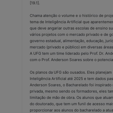
[19.1].
a
l
?
Chama atenção o volume e o histórico de proje
tema de Inteligência Artificial que aparente
que deve angariar outras escolas de ensino s
vários projetos com o mercado privado e de gov
governo estadual, alimentação, educação, jurí
mercado (privado e público) em diversas áreas
A UFG tem um time liderado pelo Prof. Dr. And
com o Prof. Anderson Soares sobre o potencial
Os planos da UFG são ousados. Eles planejam 
Inteligência Artificial até 2025 e tem dados pa
Anderson Soares, o Bacharelado foi inspirado 
privada, mesmo sendo os formadores, eles tam
limitação de mão de obra. Os alunos que atu
do doutorado, que tem um funil de acesso mais
proporcionar aos alunos do bacharelado a atu