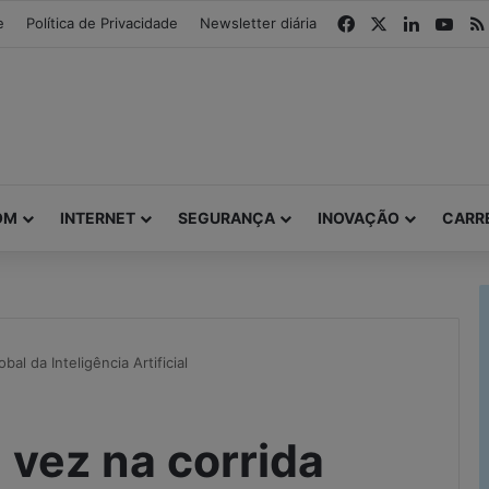
modal-check
Facebook
X
Linkedin
You
e
Política de Privacidade
Newsletter diária
OM
INTERNET
SEGURANÇA
INOVAÇÃO
CARR
bal da Inteligência Artificial
e vez na corrida