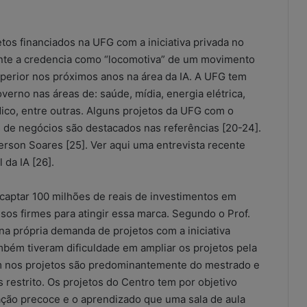
tos financiados na UFG com a iniciativa privada no
mente a credencia como “locomotiva” de um movimento
uperior nos próximos anos na área da IA. A UFG tem
erno nas áreas de: saúde, mídia, energia elétrica,
dico, entre outras. Alguns projetos da UFG com o
 de negócios são destacados nas referências [20-24].
erson Soares [25]. Ver aqui uma entrevista recente
 da IA [26].
captar 100 milhões de reais de investimentos em
ssos firmes para atingir essa marca. Segundo o Prof.
na própria demanda de projetos com a iniciativa
bém tiveram dificuldade em ampliar os projetos pela
am nos projetos são predominantemente do mestrado e
 restrito. Os projetos do Centro tem por objetivo
ação precoce e o aprendizado que uma sala de aula