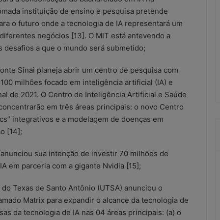
s
nomada instituição de ensino e pesquisa pretende
u
ra o futuro onde a tecnologia de IA representará um
l
diferentes negócios [13]. O MIT está antevendo a
t
a
s desafios a que o mundo será submetido;
scritórios
21 de maio de 2026
d
ução improvisada
Resultados do combate às
o
onte Sinai planeja abrir um centro de pesquisa com
ional?
irregularidades no SCM
s
 milhões focado em inteligência artificial (IA) e
d
l de 2021. O Centro de Inteligência Artificial e Saúde
o
ncentrarão em três áreas principais: o novo Centro
c
ics” integrativos e a modelagem de doenças em
o
m
o [14];
b
a
anunciou sua intenção de investir 70 milhões de
t
IA em parceria com a gigante Nvidia [15];
e
à
e do Texas de Santo Antônio (UTSA) anunciou o
s
mado Matrix para expandir o alcance da tecnologia de
i
as da tecnologia de IA nas 04 áreas principais: (a) o
r