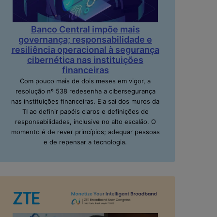
Banco Central impõe mais
governança; responsabilidade e
resiliência operacional à segurança
cibernética nas instituições
financeiras
Com pouco mais de dois meses em vigor, a
resolução nº 538 redesenha a cibersegurança
nas instituições financeiras. Ela sai dos muros da
TI ao definir papéis claros e definições de
responsabilidades, inclusive no alto escalão. O
momento é de rever princípios; adequar pessoas
e de repensar a tecnologia.