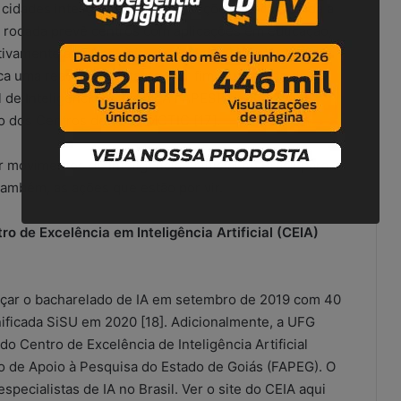
cidades inteligentes, em instituições e locais ainda a
a rodada prevê centros com aplicações em educação,
ivamente a outros países que estão investindo na
ca uma reação importante. Por fim, outra ação do
 de Inteligência Artificial. A FAPESP de São Paulo
 dos Centros de IA do MCTIC [17].
movimentos de Inteligência Artificial no Brasil para
ambém, as ações que estão por vir.
o de Excelência em Inteligência Artificial (CEIA)
ançar o bacharelado de IA em setembro de 2019 com 40
ificada SiSU em 2020 [18]. Adicionalmente, a UFG
Centro de Excelência de Inteligência Artificial
o de Apoio à Pesquisa do Estado de Goiás (FAPEG). O
ecialistas de IA no Brasil. Ver o site do CEIA aqui