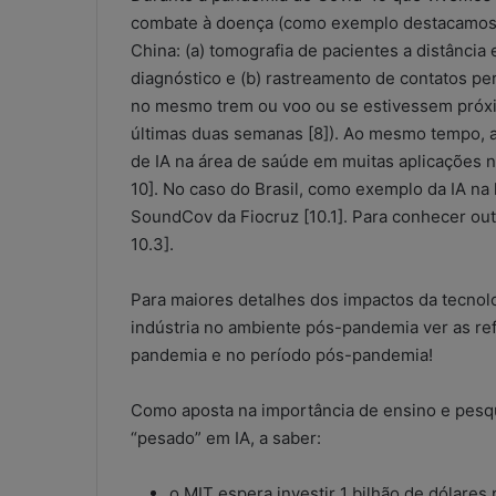
combate à doença (como exemplo destacamos 0
China: (a) tomografia de pacientes a distância
diagnóstico e (b) rastreamento de contatos p
no mesmo trem ou voo ou se estivessem próxi
últimas duas semanas [8]). Ao mesmo tempo, a
de IA na área de saúde em muitas aplicações n
10]. No caso do Brasil, como exemplo da IA na 
SoundCov da Fiocruz [10.1]. Para conhecer out
10.3].
Para maiores detalhes dos impactos da tecnolo
indústria no ambiente pós-pandemia ver as ref
pandemia e no período pós-pandemia!
Como aposta na importância de ensino e pesqu
“pesado” em IA, a saber:
W
h
o MIT espera investir 1 bilhão de dólares