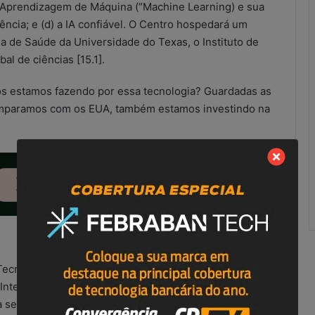
r
 Aprendizagem de Máquina (“Machine Learning) e sua
e
iência; e (d) a IA confiável. O Centro hospedará um
g
a de Saúde da Universidade do Texas, o Instituto de
u
l de ciências [15.1].
l
a
nós estamos fazendo por essa tecnologia? Guardadas as
r
i
omparamos com os EUA, também estamos investindo na
d
a
d
e
s
n
o
S
C
M
 Tecnologia (MCTIC) anunciou que vai investir 80
nteligência Artificial Aplicada [16] (dez milhões de
 serão estabelecidos quatro centros voltados para