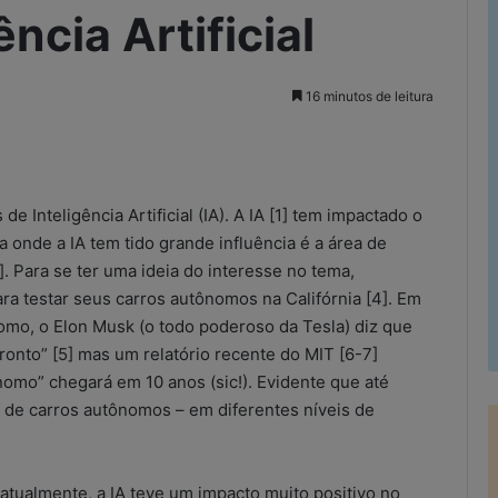
ência Artificial
16 minutos de leitura
rimir
e Inteligência Artificial (IA). A IA [1] tem impactado o
onde a IA tem tido grande influência é a área de
. Para se ter uma ideia do interesse no tema,
ra testar seus carros autônomos na Califórnia [4]. Em
nomo, o Elon Musk (o todo poderoso da Tesla) diz que
onto” [5] mas um relatório recente do MIT [6-7]
omo” chegará em 10 anos (sic!). Evidente que até
 de carros autônomos – em diferentes níveis de
tualmente, a IA teve um impacto muito positivo no