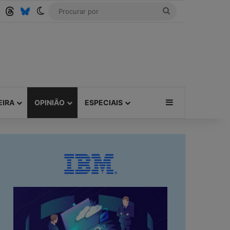
Tube
RSS
Threads
Bluesky
Switch skin
Procurar
por
Barra Lateral
EIRA
OPINIÃO
ESPECIAIS