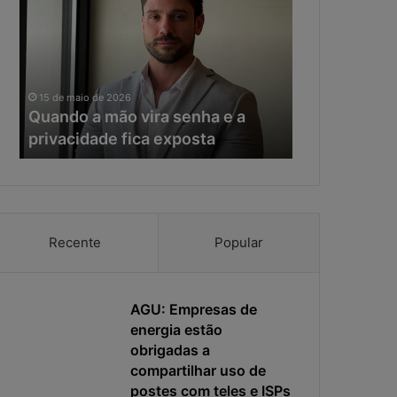
a
e
n
r
d
a
o
d
11 de maio de 20
a
a
Na era da IA
15 de maio de 2026
m
I
Quando a mão vira senha e a
resposta vir
ã
A
privacidade fica exposta
da ciberseg
o
,
v
o
i
t
r
e
a
m
s
p
Recente
Popular
e
o
n
d
h
e
a
AGU: Empresas de
r
e
e
energia estão
a
s
obrigadas a
p
p
compartilhar uso de
r
o
postes com teles e ISPs