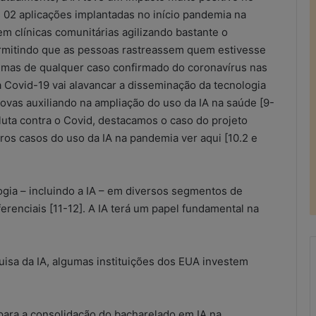
2 aplicações implantadas no início pandemia na
 em clínicas comunitárias agilizando bastante o
ermitindo que as pessoas rastreassem quem estivesse
mas de qualquer caso confirmado do coronavírus nas
 Covid-19 vai alavancar a disseminação da tecnologia
ovas auxiliando na ampliação do uso da IA na saúde [9-
luta contra o Covid, destacamos o caso do projeto
ros casos do uso da IA na pandemia ver aqui [10.2 e
gia – incluindo a IA – em diversos segmentos de
erenciais [11-12]. A IA terá um papel fundamental na
isa da IA, algumas instituições dos EUA investem
R
e
 para a consolidação do bacharelado em IA na