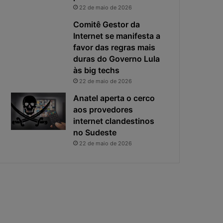
i
s
22 de maio de 2026
v
t
a
a
Comitê Gestor da
c
v
Internet se manifesta a
i
i
favor das regras mais
d
r
duras do Governo Lula
a
o
às big techs
d
u
22 de maio de 2026
e
o
f
p
Anatel aperta o cerco
i
r
aos provedores
c
i
internet clandestinos
a
n
no Sudeste
e
c
22 de maio de 2026
x
i
p
p
o
a
s
l
t
r
a
i
s
c