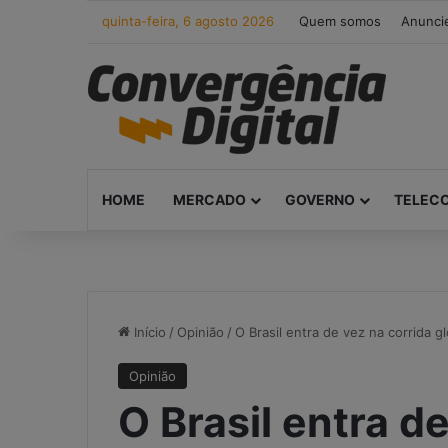
quinta-feira, 6 agosto 2026
Quem somos
Anunci
HOME
MERCADO
GOVERNO
TELEC
Início
/
Opinião
/
O Brasil entra de vez na corrida glo
Opinião
O Brasil entra d