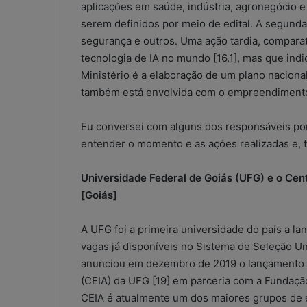
aplicações em saúde, indústria, agronegócio e 
i
serem definidos por meio de edital. A segund
s
segurança e outros. Uma ação tardia, comparat
a
d
tecnologia de IA no mundo [16.1], mas que indi
a
Ministério é a elaboração de um plano nacional
o
também está envolvida com o empreendimento
u
r
Eu conversei com alguns dos responsáveis por 
i
s
entender o momento e as ações realizadas e, t
c
o
Universidade Federal de Goiás (UFG) e o Centr
o
[Goiás]
p
e
A UFG foi a primeira universidade do país a l
r
a
vagas já disponíveis no Sistema de Seleção Un
c
anunciou em dezembro de 2019 o lançamento do 
i
(CEIA) da UFG [19] em parceria com a Fundaçã
o
CEIA é atualmente um dos maiores grupos de esp
n