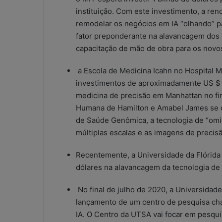
a
instituição. Com este investimento, a re
t
remodelar os negócios em IA “olhando” pa
s
fator preponderante na alavancagem dos 
A
5 de maio de 2026
p
capacitação de mão de obra para os novo
WhatsApp nos e
p
contábeis: sol
n
a Escola de Medicina Icahn no Hospital M
ou risco operac
o
investimentos de aproximadamente US $ 100
s
medicina de precisão em Manhattan no fina
e
Humana de Hamilton e Amabel James se co
s
de Saúde Genômica, a tecnologia de “om
c
r
múltiplas escalas e as imagens de precisã
i
t
Recentemente, a Universidade da Flórida 
ó
dólares na alavancagem da tecnologia de 
r
i
No final de julho de 2020, a Universidad
o
lançamento de um centro de pesquisa cha
s
IA. O Centro da UTSA vai focar em pesquis
c