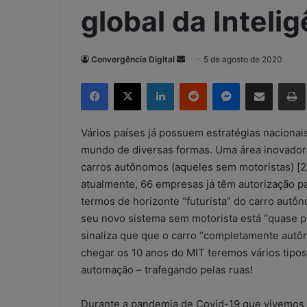
global da Intelig
Convergência Digital
M
5 de agosto de 2020
a
Facebook
X
Linkedin
Reddit
Messenger
Compartilhar via e-mail
Imp
n
d
e
Vários países já possuem estratégias nacionais d
u
mundo de diversas formas. Uma área inovadora 
m
carros autônomos (aqueles sem motoristas) [2]
e
atualmente, 66 empresas já têm autorização pa
-
termos de horizonte “futurista” do carro autô
m
seu novo sistema sem motorista está “quase pr
a
sinaliza que que o carro “completamente autôn
i
chegar os 10 anos do MIT teremos vários tipos
l
automação – trafegando pelas ruas!
Durante a pandemia de Covid-19 que vivemos a